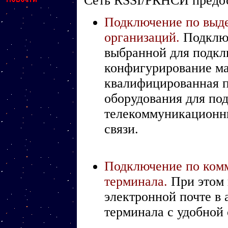
Сеть RSSI/РКНСИ предо
Подключение по выде
организаций.
Подключ
выбранной для подклю
конфигурирование ма
квалифицированная п
оборудования для по
телекоммуникационн
связи.
Подключение по ком
терминала.
При этом 
электронной почте в
терминала с удобной