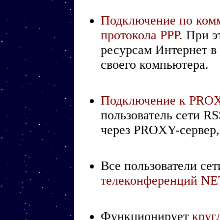
Подключение по ком
протокола РРР.
При эт
ресурсам Интернет в
своего компьютера.
Подключение к PROXY
пользователь сети R
через PROXY-сервер,
Все пользователи сет
телеконференций N
Функционирует
круг